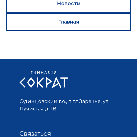
Новости
Главная
Одинцовский г.о., п.г.т Заречье, ул.
Лучистая д. 1В.
Связаться